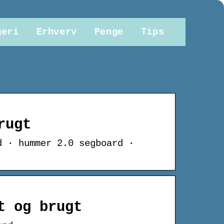
geri
Erhverv
Penge
Tips
rugt
d · hummer 2.0 segboard ·
t og brugt