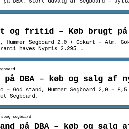
d på DBA. Stort udvalg af Segboard – Jyll
t og fritid – Køb brugt på
d, Hummer Segboard 2.0 + Gokart – Alm. Go
aranti haves Nypris 2.295 …
egboard
 på DBA – køb og salg af n
mo – God stand, Hummer Segboard 2,0 – 8,5
ret Segboard.
 soeg=segboard
and på DBA – køb og salg a