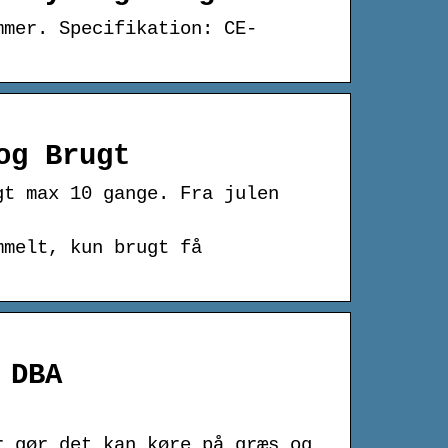
mmer. Specifikation: CE-
og Brugt
gt max 10 gange. Fra julen
mmelt, kun brugt få
 DBA
r gør det kan køre på græs og