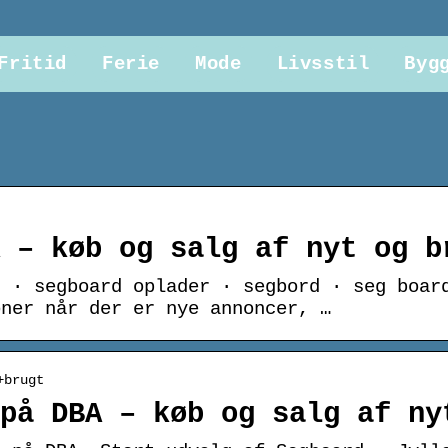
Fritid
Ferie
Mode
Livsstil
Byg
 – køb og salg af nyt og b
d · segboard oplader · segbord · seg boar
oner når der er nye annoncer, …
+brugt
på DBA – køb og salg af ny