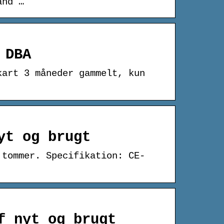
and …
 DBA
kart 3 måneder gammelt, kun
yt og brugt
 tommer. Specifikation: CE-
f nyt og brugt