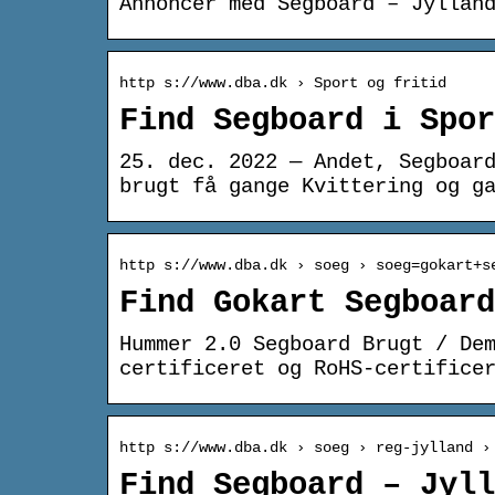
Annoncer med Segboard – Jyllan
http s://www.dba.dk › Sport og fritid
Find Segboard i Spor
25. dec. 2022 — Andet, Segboar
brugt få gange Kvittering og g
http s://www.dba.dk › soeg › soeg=gokart+s
Find Gokart Segboard
Hummer 2.0 Segboard Brugt / De
certificeret og RoHS-certifice
http s://www.dba.dk › soeg › reg-jylland ›
Find Segboard – Jyll