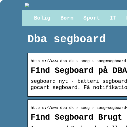
Bolig
Børn
Sport
IT
Dba segboard
http s://www.dba.dk › soeg › soeg=segboard
Find Segboard på DBA
segboard nyt · batteri segboar
gocart segboard. Få notifikati
http s://www.dba.dk › soeg › soeg=segboard
Find Segboard Brugt 