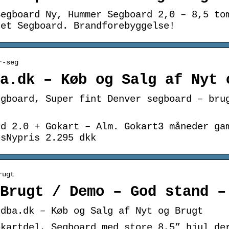
Segboard Ny, Hummer Segboard 2,0 – 8,5 to
ret Segboard. Brandforebyggelse!
r-seg
a.dk – Køb og Salg af Nyt 
egboard, Super fint Denver segboard – bru
rd 2.0 + Gokart – Alm. Gokart3 måneder ga
esNypris 2.295 dkk
rugt
Brugt / Demo – God stand –
 dba.dk – Køb og Salg af Nyt og Brugt
okartdel, Segboard med store 8,5” hjul de