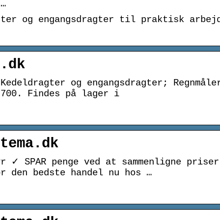
 …
gter og engangsdragter til praktisk arbej
.dk
 Kedeldragter og engangsdragter; Regnmåle
-700. Findes på lager i
tema.dk
yr ✓ SPAR penge ved at sammenligne prise
ør den bedste handel nu hos …