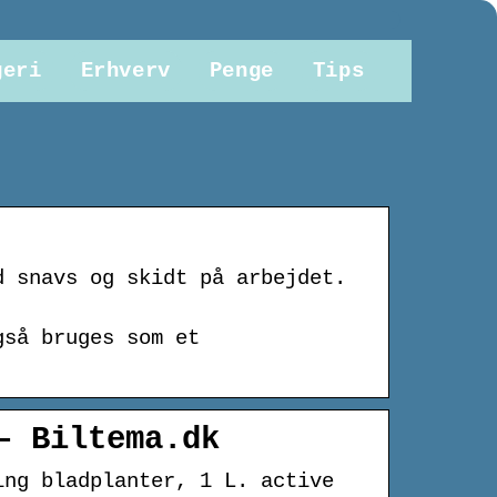
geri
Erhverv
Penge
Tips
d snavs og skidt på arbejdet.
gså bruges som et
– Biltema.dk
ing bladplanter, 1 L. active