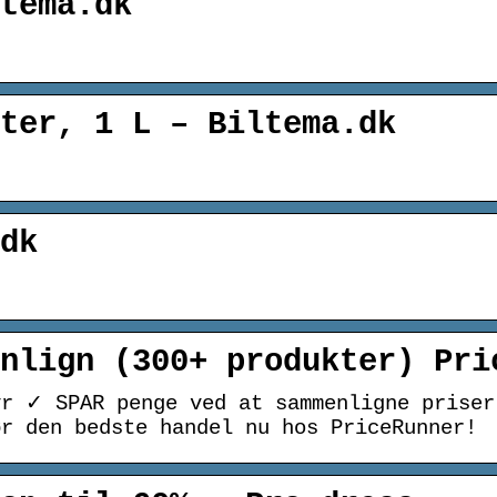
tema.dk
ter, 1 L – Biltema.dk
dk
nlign (300+ produkter) Pri
yr ✓ SPAR penge ved at sammenligne prise
ør den bedste handel nu hos PriceRunner!