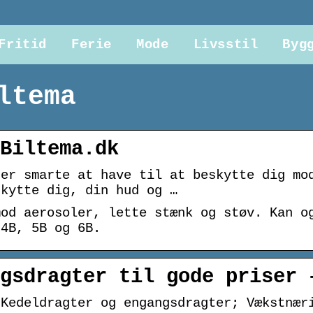
Fritid
Ferie
Mode
Livsstil
Byg
ltema
Biltema.dk
 er smarte at have til at beskytte dig mo
skytte dig, din hud og …
mod aerosoler, lette stænk og støv. Kan o
 4B, 5B og 6B.
gsdragter til gode priser 
 Kedeldragter og engangsdragter; Vækstnær