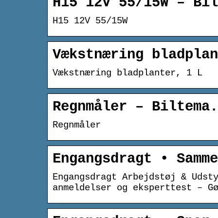
H15 12V 55/15W – Bil
H15 12V 55/15W
Vækstnæring bladplan
Vækstnæring bladplanter, 1 L
Regnmåler – Biltema.
Regnmåler
Engangsdragt • Samme
Engangsdragt Arbejdstøj & Udst
anmeldelser og eksperttest – G