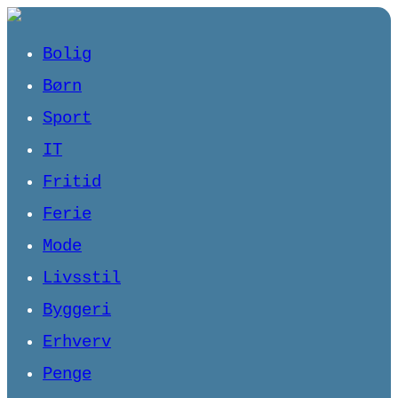
Bolig
Børn
Sport
IT
Fritid
Ferie
Mode
Livsstil
Byggeri
Erhverv
Penge