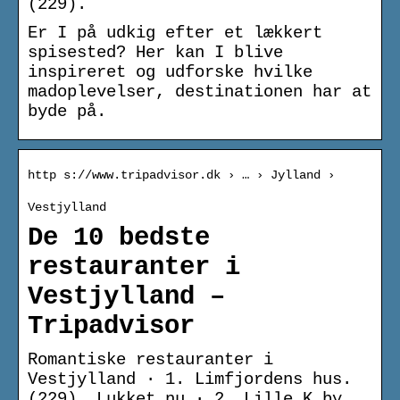
(229).
Er I på udkig efter et lækkert
spisested? Her kan I blive
inspireret og udforske hvilke
madoplevelser, destinationen har at
byde på.
http s://www.tripadvisor.dk › … › Jylland ›
Vestjylland
De 10 bedste
restauranter i
Vestjylland –
Tripadvisor
Romantiske restauranter i
Vestjylland‎ · 1. Limfjordens hus.
(229). Lukket nu · 2. Lille K by