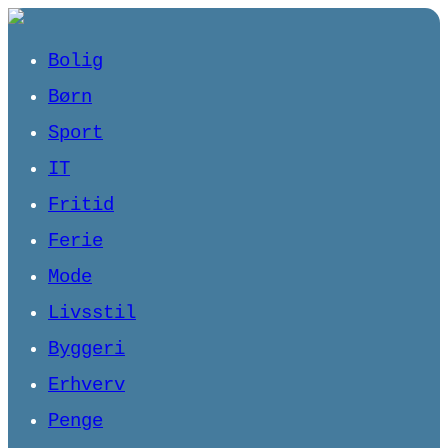
Bolig
Børn
Sport
IT
Fritid
Ferie
Mode
Livsstil
Byggeri
Erhverv
Penge